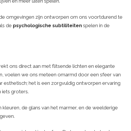
lijven en meer laten spelen.
de omgevingen zijn ontworpen om ons voortdurend te
ls de
psychologische subtiliteiten
spelen in de
rekt ons direct aan met flitsende lichten en elegante
n, voelen we ons meteen omarmd door een sfeer van
r esthetisch; het is een zorgvuldig ontworpen ervaring
iets groters.
kleuren, de glans van het marmer, en de weelderige
 geven.