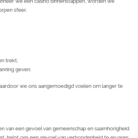
 Wanneer we een casino binnenstappen, worden we
rpen sfeer.
n trekt.
anning geven.
waardoor we ons aangemoedigd voelen om langer te
eëren van een gevoel van gemeenschap en saamhorigheid.
t, helpt ons een gevoel van verbondenheid te ervaren