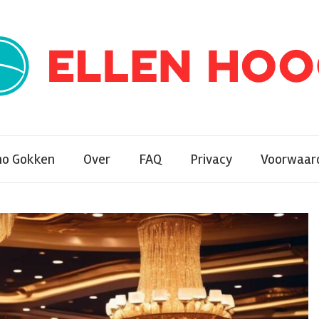
no Gokken
Over
FAQ
Privacy
Voorwaar