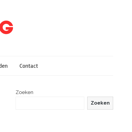
den
Contact
Zoeken
Zoeken