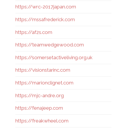
https://wrc-2017japan.com
https://mssafrederick.com
https://af2s.com
https://teamwedgewood.com
https://somersetactiveliving.org.uk
https://visionstarinc.com
https://marionclignet.com
https://mjc-andre.org
https://fenajeep.com
https://freakwheel.com