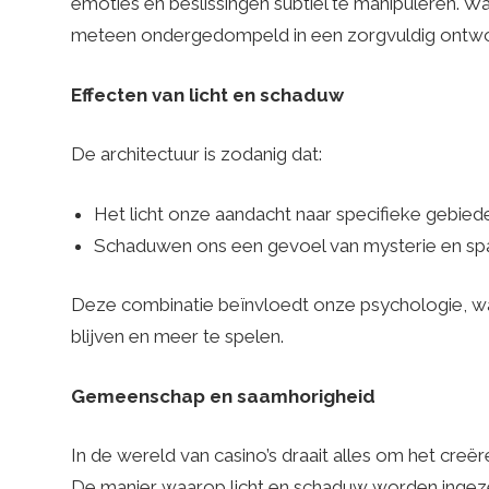
emoties en beslissingen subtiel te manipuleren.
meteen ondergedompeld in een zorgvuldig ontwo
Effecten van licht en schaduw
De architectuur is zodanig dat:
Het licht onze aandacht naar specifieke gebiede
Schaduwen ons een gevoel van mysterie en sp
Deze combinatie beïnvloedt onze psychologie, 
blijven en meer te spelen.
Gemeenschap en saamhorigheid
In de wereld van casino’s draait alles om het cr
De manier waarop licht en schaduw worden ingeze