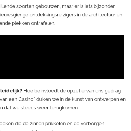
hillende soorten gebouwen, maar er is iets bijzonder
s nieuwsgierige ontdekkingsreizigers in de architectuur en
rende plekken ontrafelen.
eidelijk?
Hoe beïnvloedt de opzet ervan ons gedrag
van een Casino" duiken we in de kunst van ontwerpen en
gen dat we steeds weer terugkomen.
eken die de zinnen prikkelen en de verborgen