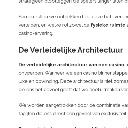
strategieën blootleggen die spelers langer laten b
n
Samen zullen we ontdekken hoe deze betoveren
verleiden, en welke rol zowel de
fysieke ruimte
a
o
casino-ervaring.
G
De Verleidelijke Architectuur
De verleidelijke architectuur van een casino
t
a
ontwerpen. Wanneer we een casino binnenstappe
luxe en opwinding. Deze architectuur is niet zomaa
m
die ons het gevoel geeft dat we deel uitmaken van 
b
We worden aangetrokken door de combinatie van 
tapijten die ons direct een gevoel van exclusiviteit