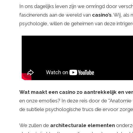
o
In ons dagelijks leven zijn we omringd door versc
fascinerends aan de wereld van
casino’s
. Wij, al
m
psychologie, willen de geheimen van deze intrige
–
C
a
Wat maakt een casino zo aantrekkelijk en verl
en onze emoties? In deze reis door de "Anatomie 
s
de subtiele psychologische trucs die ervoor zor
i
We zullen de
architecturale elementen
onderzo