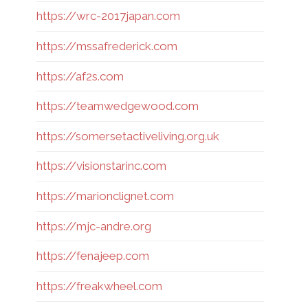
https://wrc-2017japan.com
https://mssafrederick.com
https://af2s.com
https://teamwedgewood.com
https://somersetactiveliving.org.uk
https://visionstarinc.com
https://marionclignet.com
https://mjc-andre.org
https://fenajeep.com
https://freakwheel.com