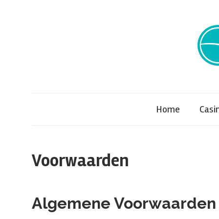
Skip
to
content
E
Home
Casi
l
l
Voorwaarden
e
Algemene Voorwaarden