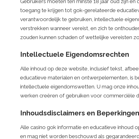
Gebruikers moeten ten minste 18 jaar oud zijn en de
o
toegang te krijgen tot gok-gerelateerde educatie
verantwoordelijk te gebruiken, intellectuele eige
m
verstrekken wanneer vereist, en zich te onthouden
zouden kunnen schaden of wettelijke vereisten z
–
Intellectuele Eigendomsrechten
C
Alle inhoud op deze website, inclusief tekst, afbeel
educatieve materialen en ontwerpelementen, is 
a
intellectuele eigendomswetten. U mag onze inhoud 
werken creëren of gebruiken voor commerciële doe
s
Inhoudsdisclaimers en Beperkinge
Alle casino gok informatie en educatieve inhoud o
i
en mag niet worden beschouwd als gegarandeerde 