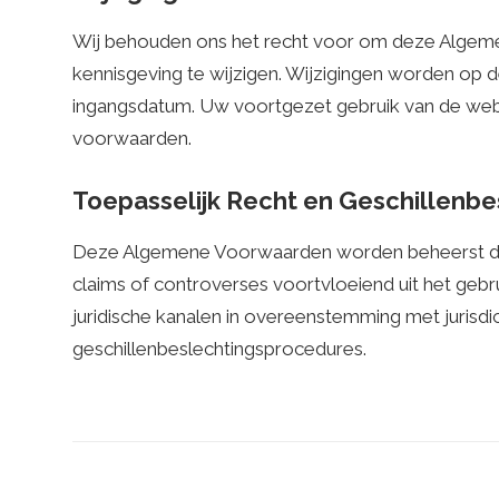
Wij behouden ons het recht voor om deze Alge
kennisgeving te wijzigen. Wijzigingen worden op 
ingangsdatum. Uw voortgezet gebruik van de webs
voorwaarden.
Toepasselijk Recht en Geschillenbe
Deze Algemene Voorwaarden worden beheerst door
claims of controverses voortvloeiend uit het gebr
juridische kanalen in overeenstemming met jurisdi
geschillenbeslechtingsprocedures.