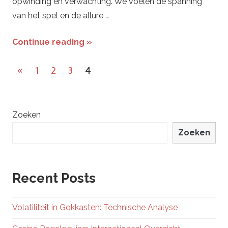
opwinding en verwachting. We voelen de spanning
i
van het spel en de allure …
n
Continue reading »
g
Berichtnavigatie
Previous
«
1
2
3
4
Posts
Zoeken
Zoeken
Recent Posts
Volatiliteit in Gokkasten: Technische Analyse