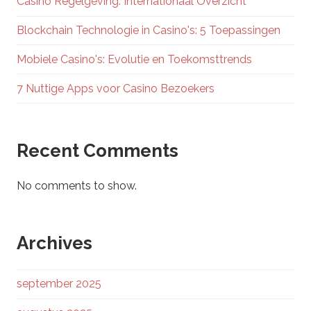
Casino Regelgeving: Internationaal Overzicht
Blockchain Technologie in Casino's: 5 Toepassingen
Mobiele Casino's: Evolutie en Toekomsttrends
7 Nuttige Apps voor Casino Bezoekers
Recent Comments
No comments to show.
Archives
september 2025